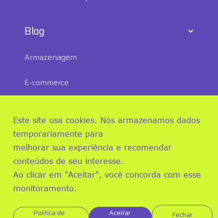
Blog
Armazenagem
E-commerce
Mundo logístico
Este site usa cookies. Nós armazenamos dados
ESG
temporariamente para
melhorar sua experiência e recomendar
Transporte e Distribuição
conteúdos de seu interesse.
Ao clicar em "Aceitar", você concorda com esse
monitoramento.
Politica de
Aceitar
Fechar