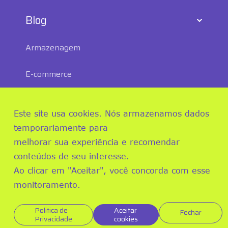
Blog
Armazenagem
E-commerce
Mundo logístico
Este site usa cookies. Nós armazenamos dados
ESG
temporariamente para
melhorar sua experiência e recomendar
Transporte e Distribuição
conteúdos de seu interesse.
Ao clicar em "Aceitar", você concorda com esse
monitoramento.
Politica de
Aceitar
Fechar
Privacidade
cookies