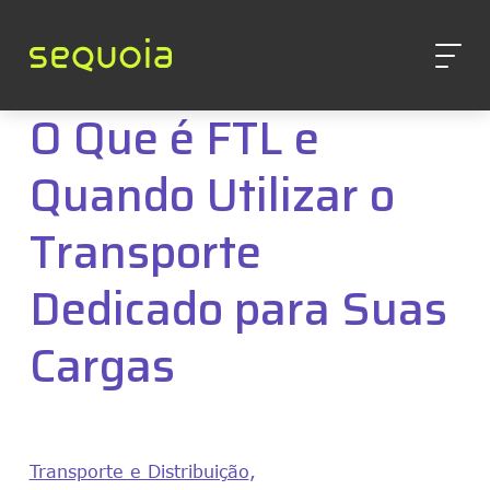
O Que é FTL e
Quando Utilizar o
Transporte
Dedicado para Suas
Cargas
Transporte e Distribuição
,